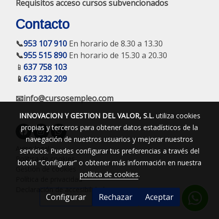
Requisitos acceso cursos subvencionados
Contacto
📞
953 107 910
En horario de 8.30 a 13.30
📞
955 515 890
En horario de 15.30 a 20.30
📱
637 758 103
📱
623 232 209
📧info@cursosempleo.com
INNOVACION Y GESTION DEL VALOR, S.L.
utiliza cookies
propias y terceros para obtener datos estadísticos de la
navegación de nuestros usuarios y mejorar nuestros
Aviso legal
servicios. Puedes configurar tus preferencias a través del
Política de cookies
botón “Configurar” o obtener más información en nuestra
Gestión de cookies
política de cookies
.
Política de privacidad
Declaración de accesibilidad
Configurar
Rechazar
Aceptar