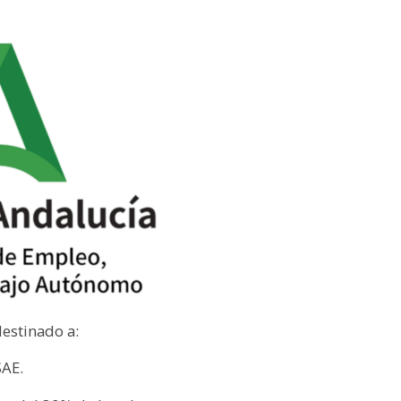
estinado a:
SAE.