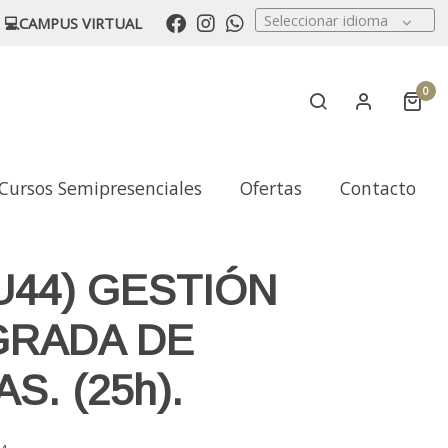
Seleccionar idioma
💻CAMPUS VIRTUAL
0
Cursos Semipresenciales
Ofertas
Contacto
U44) GESTIÓN
GRADA DE
S. (25h).