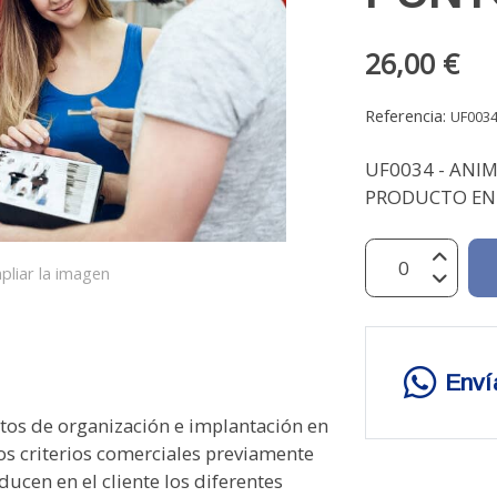
26,00 €
Referencia:
UF003
UF0034 - ANI
PRODUCTO EN 
pliar la imagen
Enví
otación de productos en el lineal: concepto y cálculo.  Reposición: concepto y repercusiones del desabastecimiento del lineal. Distribución de familias de artículos en el lineal. Orden y limpieza en el punto de venta. Normas de seguridad e higiene en el punto de venta. UNIDAD DIDÁCTICA 2. ANIMACIÓN BÁSICA EN EL PUNTO DE VENTA Factores básicos de animación del punto de venta:  Mobiliario.  Decoración.  Iluminación.  Color.  Sonorización.  Señalización u otros. Equipo y mobiliario comercial básico.  Góndola,  Expositores,  Vitrinas,  Elementos: cabecera y lineal.  Montaje y mantenimiento: normas de seguridad e higiene. Presencia visual de productos en el lineal.  Colocación del producto: optimización del lineal.  Información del producto en el establecimiento.  Normativa legal vigente: precio y promociones. Calentamiento de zonas frías en el punto de venta:  Zonas frías y calientes.  Métodos de calentamiento. La publicidad en el lugar de venta:  Indicadores visuales.  Expositores  Carteles  Displays  Letreros luminosos Cartelística en el punto de venta:  Principales tipos de carteles.  Función y notoriedad.  Técnicas básicas de rotulación.  Aplicaciones gráficas y de edición a nivel usuario Máquinas expendedoras: Vending.  Gestión de la venta de máquinas expendedoras. UNIDAD DIDÁCTICA 3. PRESENTACIÓN Y EMPAQUETADO DE PRODUCTOS PARA LA VENTA Empaquetado comercial:  Tipos y finalidad de empaquetados.  Envase de presentación: características.  Envoltorio para regalo: características.  Empaquetados de campañas comerciales.  Empaquetado de conservación.  La bolsa: tipos y características. Técnicas de empaquetado y embalado comercial.  Materiales de empaquetado.