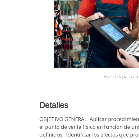
Haz click para am
Detalles
OBJETIVO GENERAL  Aplicar procedimientos de organización e implantación en el punto de venta físico en función de unos criterios comerciales previamente definidos.  Identificar los efectos que producen en el cliente los diferentes modos de ubicación de los productos y o /servicios en el punto de venta físico.  Identificar los parámetros físicos y comerciales que determinan la colocación de los productos en los distintos niveles, zonas del lineal y posición tanto en el punto de venta físico.  Confeccionar informes derivados de la actuación en la venta, de acuerdo con objetivos definidos.  Describir los pasos y normas para la redacción de un informe comercial.  Identificar información relevante recopilada durante la actividad profesional relacionada con el surtido, la demanda y el cliente, y presentarla por escrito.  Aplicar las técnicas de empaquetado y embalado siguiendo criterios definidos.  Identificar el tipo de embalado y empaquetado según la clase de producto, características del mismo e imagen que se quiere transmitir de la empresa. MODULOS FORMATIVOS - UNIDAD FORMATIVA 1. ANIMACIÓN Y PRESENTACIÓN DEL PRODUCTO EN EL PUNTO DE VENTA UNIDAD DIDÁCTICA 1. ORGANIZACIÓN DEL PUNTO DE VENTA Conceptos básicos de la organización y distribución de espacios comerciales: la implantación de productos. Criterios de implantación del producto:  Zonas: venta, exposición, circulación, almacenaje y caja.  Secciones y las familias de productos: categorías de productos Comportamiento del cliente en el punto de venta:  Entrada.  Circulación y recorrido.  Salida. Espacio comercial:  Pasillos,  Secciones y  Escaparate. Gestión del lineal:  Determinación del surtido: amplio, profundo, estructurado.  Promociones y productos gancho, productos líderes, productos de marca, productos estacionales y permanentes.  Facing: concepto.  R