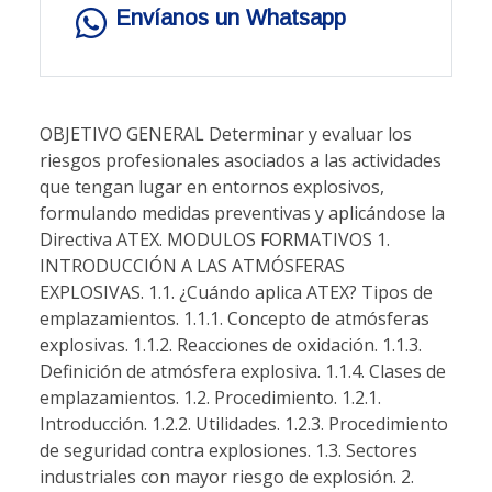
Envíanos un Whatsapp
OBJETIVO GENERAL Determinar y evaluar los riesgos profesionales asociados a las actividades que tengan lugar en entornos explosivos, formulando medidas preventivas y aplicándose la Directiva ATEX. MODULOS FORMATIVOS 1. INTRODUCCIÓN A LAS ATMÓSFERAS EXPLOSIVAS. 1.1. ¿Cuándo aplica ATEX? Tipos de emplazamientos. 1.1.1. Concepto de atmósferas explosivas. 1.1.2. Reacciones de oxidación. 1.1.3. Definición de atmósfera explosiva. 1.1.4. Clases de emplazamientos. 1.2. Procedimiento. 1.2.1. Introducción. 1.2.2. Utilidades. 1.2.3. Procedimiento de seguridad contra explosiones. 1.3. Sectores industriales con mayor riesgo de explosión. 2. NORMATIVA DE APLICACIÓN. 2.1. Identificación de los requisitos incluidos en el Real Decreto 681/2003. 2.1.1. Introducción. 2.1.2. Requisitos del Real Decreto 681/2003. 2.1.3. Prevención de explosiones y protección contra las mismas. 2.1.4. Evaluación de los riesgos de explosión. 2.1.5. Mantenimiento y supervisión de los ambientes de trabajo potencialmente peligrosos en condiciones seguras de trabajo. 2.1.6. Coordinación de medidas de seguridad cuando se lleven a cabo simultáneamente trabajos realizados por distintas empresas en aquellos. lugares potencialmente peligrosos con posible formación de atmósferas explosivas. 2.1.7. Aplicación de medidas mínimas de seguridad, organizativas y técnicas, en aquellas áreas clasificadas. 2.1.8. Clasificación en zonas de aquellas áreas en las que puedan formarse atmósferas explosivas. 2.1.9. Elaboración y mantenimiento del documento de protección contra explosiones. 2.2. Selección de equipos, aparatos y sistemas de protección. 2.2.1. Introducción. 2.2.2. Marcado de equipo. 2.2.2.1. Marcado de conformidad. 2.2.2.2. Marcado Normativo. 2.2.3. Manual de instrucciones. 3. CLASIFICACIÓN DE ZONAS ATEX. 3.1. Determinación del tipo y extensión de zonas donde pueden generarse atmósferas explosivas. 3.1.1. Clasificación de emplazamientos con riesgo debido a la presencia de gases o vapores inflamables o nieblas peligrosas. 3.1.1.1. Introducción. 3.1.1.2. Metodología. 3.1.1.3. Ejemplos de clasificación de emplazamiento. 3.1.1.4. Ejemplo de fuentes de Escape. 3.1.1.5. Ejemplo de Cálculos de Tasas de Escape. 3.1.1.6. Consideraciones para el diseño de sistemas de ventilación artificial (forzada mediante ventiladores extractores o impulsores). 3.1.1.7. Evaluación del grado de ventilación y su influencia en el emplazamiento peligroso. 3.1.1.8. Evaluación del tiempo de permanencia. 3.1.1.9. Estimación del grado de ventilación. 3.1.1.10. Ejemplos de cálculos para determinar el grado de ventilación. 3.1.2. Clasificación de emplazamientos con riesgo debido a la presencia de atmósferas explosivas de polvo y capas de polvo. 3.1.2.1. Introducción. 3.1.2.2. Metodología. 3.1.2.3. Ejemplo de clasificación. 3.1.3. Clasificación de emplazamientos con riesgos significativos correspondientes a cabinas de pulverización para la aplicación de materiales de recubrimiento orgánicos líquidos. 3.1.3.1. Introducción. 3.1.3.2. Definiciones. 3.1.3.3. Riesgos más significativos. 3.1.3.4. Metodología. 3.1.3.5. Ejemplos de clasificación de emplazamientos. 3.1.4. Clasificación de emplazamientos con riesgos significativos correspondientes a cabinas de pulverización para la aplicación de materiales de recubrimiento orgánico en polvo. 3.1.4.1. Introducción. 3.1.4.2. Definiciones. 3.1.4.3. Riesgos más significativos. 3.1.4.4. Metodología. 4. EVALUACIÓN DEL RIESGO DE EXPLOSIÓN. 4.1. Desarrollo de la metodología a llevar a cabo. 4.1.1. Introducción. 4.1.2. Principales metodologías: métodos cualitativos y métodos cuantitativos. 4.1.2.1. Métodos cualitativos. 4.1.2.2. Métodos cuantitativos. 4.1.2.3. Metodologías generales. 4.1.2.4. Método SEPTRI. 4.1.2.5. Método Fine. 4.1.2.6. Método del INSHT. 4.1.2.7. Método HRN. 4.1.2.8. Método MESERI. 4.1.2.9. Método GRETENER. 4.1.2.10. Otros métodos.