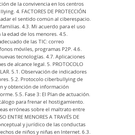
ción de la convivencia en los centros
bullying. 4. FACTORES DE PROTECCIÓN
ladar el sentido común al ciberespacio.
 familias. 4.3. Mi acuerdo para el uso
n la edad de los menores. 4.5.
decuado de las TIC: correo
léfonos móviles, programas P2P. 4.6.
uevas tecnologías. 4.7. Aplicaciones
ones de alcance legal. 5. PROTOCOLO
R. 5.1. Observación de indicadores
ores. 5.2. Protocolo ciberbullying de
ión y obtención de información
forme. 5.5. Fase 3: El Plan de actuación.
ecálogo para frenar el hostigamiento.
deas erróneas sobre el maltrato entre
ACOSO ENTRE MENORES A TRAVÉS DE
ceptual y jurídico de las conductas
echos de niños y niñas en Internet. 6.3.