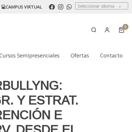
Seleccionar idioma
💻CAMPUS VIRTUAL
0
Cursos Semipresenciales
Ofertas
Contacto
MILIAR
RBULLYNG:
R. Y ESTRAT.
RENCIÓN E
V. DESDE EL