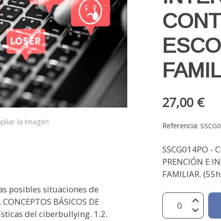
CONT
ESCO
FAMI
27,00 €
pliar la imagen
Referencia:
SSCG0
SSCG014PO - C
PRENCIÓN E I
FAMILIAR. (55h
as posibles situaciones de
. CONCEPTOS BÁSICOS DE
ticas del ciberbullying. 1.2.