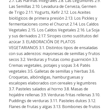
2.7. Las Harinas integrales 2.8. Las Legumbres 2.9.
Las Semillas 2.10. Levadura de Cerveza, Germen
de Trigo 2.11. Yogurts, Kefir 2.12. Los Aceites
biológicos de primera presión 2.13. Los Pickles y
fermentaciones como el Chucrut 2.14. Los Caldos
Vegetales 2.15. Los Caldos Vegetales 2.16. La Soja
y sus derivados 2.17. Siropes como sustitutos del
azúcar 3. ELABORACIÓN DE PLATOS
VEGETARIANOS 3.1. Distintos tipos de ensaladas
con sus aderezos: mayonesas de semillas y frutos
secos 3.2. Verduras y frutas como guarnición 3.3.
Cremas vegetales, potajes y sopas 3.4. Patés
vegetales 3.5. Galletas de semillas y hierbas 3.6.
Croquetas, albóndigas, hamburguesas y
escalopes elaborados con cereales y legumbres
3.7. Pasteles salados al horno 3.8. Masas de
hojaldre rellenas 3.9. Verduras fritas rellenas 3.10.
Puddings de verduras 3.11. Pasteles dulces 3.12.
Flanes de frutas y algas 3.13. Bombones de frutos