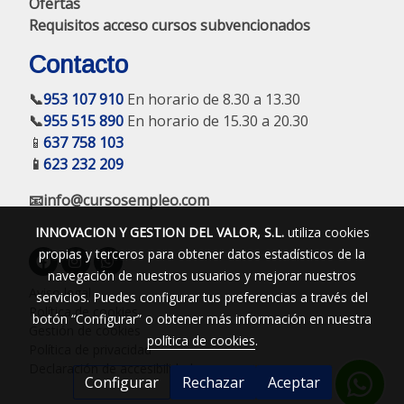
Ofertas
Requisitos acceso cursos subvencionados
Contacto
📞
953 107 910
En horario de 8.30 a 13.30
📞
955 515 890
En horario de 15.30 a 20.30
📱
637 758 103
📱
623 232 209
📧info@cursosempleo.com
INNOVACION Y GESTION DEL VALOR, S.L.
utiliza cookies
propias y terceros para obtener datos estadísticos de la
navegación de nuestros usuarios y mejorar nuestros
Aviso legal
servicios. Puedes configurar tus preferencias a través del
Política de cookies
botón “Configurar” o obtener más información en nuestra
Gestión de cookies
política de cookies
.
Política de privacidad
Declaración de accesibilidad
Configurar
Rechazar
Aceptar