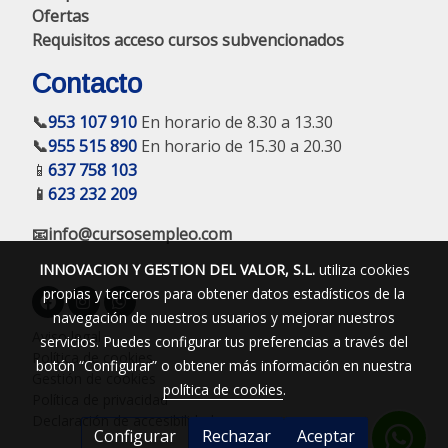
Ofertas
Requisitos acceso cursos subvencionados
Contacto
📞
953 107 910
En horario de 8.30 a 13.30
📞
955 515 890
En horario de 15.30 a 20.30
📱
637 758 103
📱
623 232 209
📧info@cursosempleo.com
INNOVACION Y GESTION DEL VALOR, S.L.
utiliza cookies
propias y terceros para obtener datos estadísticos de la
navegación de nuestros usuarios y mejorar nuestros
Aviso legal
servicios. Puedes configurar tus preferencias a través del
Política de cookies
botón “Configurar” o obtener más información en nuestra
Gestión de cookies
política de cookies
.
Política de privacidad
Declaración de accesibilidad
Configurar
Rechazar
Aceptar