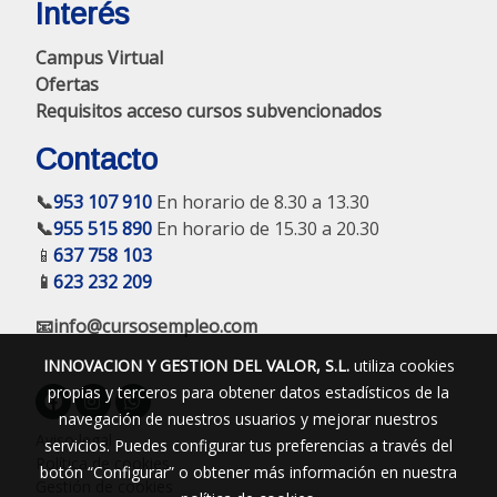
Interés
Campus Virtual
Ofertas
Requisitos acceso cursos subvencionados
Contacto
📞
953 107 910
En horario de 8.30 a 13.30
📞
955 515 890
En horario de 15.30 a 20.30
📱
637 758 103
📱
623 232 209
📧info@cursosempleo.com
INNOVACION Y GESTION DEL VALOR, S.L.
utiliza cookies
propias y terceros para obtener datos estadísticos de la
navegación de nuestros usuarios y mejorar nuestros
Aviso legal
servicios. Puedes configurar tus preferencias a través del
Política de cookies
botón “Configurar” o obtener más información en nuestra
Gestión de cookies