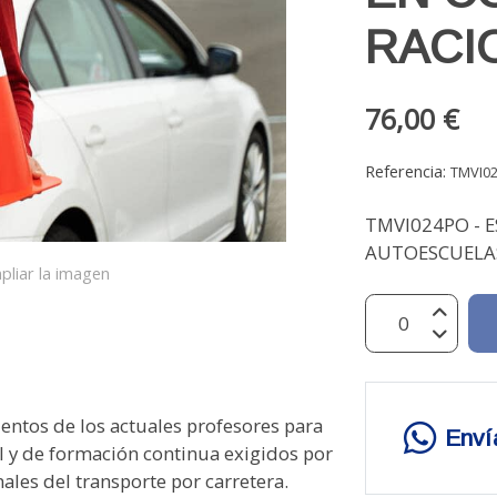
RACI
76,00 €
Referencia:
TMVI0
TMVI024PO - E
AUTOESCUELAS
pliar la imagen
culo. 2.3. Fundamento y características de la cadena cinemática del vehículo. 2.3.1. Conocimiento del vehículo. Documentación técnica del vehículo. 2.3.2. Potencia y consumo específico de un motor en relación a la curva de par y las revoluciones. 2.3.3. Zona de utilización óptima del cuentarrevoluciones. 2.3.4. Optimización del consumo de carburante. 2.4. Utilización de los cambios de marcha. 2.4.1. Uso del cambio de marchas y su influencia sobre el consumo. 2.4.2. Diagramas de cobertura de las relaciones de la caja de cambios de velocidades. 2.4.3. Selección de la mejor combinación de marcha entre la velocidad y la relación de transmisión. 2.4.4. Uso de las relaciones de la caja de velocidades en función de la carga del vehículo y del perfil de la carretera. 2.5. Dinámica de marcha en un vehículo. 2.5.1. Dinámica de marcha de los vehículos rígidos, articulados y trenes de carretera. 2.5.2. Factores de influencia: 2.5.2.1. Resistencia a la rodadura. 2.5.2.2. Resistencia aerodinámica. 2.5.2.3. Resistencia de pendiente. 2.5.3. La inercia del vehículo y su importancia en el ahorro de combustible. 2.6. Manejo de frenos y ralentizadores. 2.6.1. Utilización combinada de frenos y ralentizadores. Sistemas ABS. 2.6.2. Características técnicas de los sistemas de frenado. 2.6.3. Límites de utilización de los frenos y ralentizadores. 2.6.4. Uso de los medios de ralentización y frenado en las bajadas. 2.6.5. Acciones que deben adoptarse en caso de fallo. 2.7. Descripción e influencia de las fuerzas que se aplican en el movimiento de un vehículo. 2.7.1. Fuerzas que se aplican a los vehículos en movimiento y su influencia en los viajeros y en la carga. 2.7.2. Seguridad y comodidad del pasaje. 2.7.3. Consecuencias de la sobrecarga por eje. 2.7.4. Estabilidad del vehículo y centro de gravedad. 2.7.5. Calibración de movimientos longitudinales y laterales. 2.7.6. Suavidad de fr
Enví