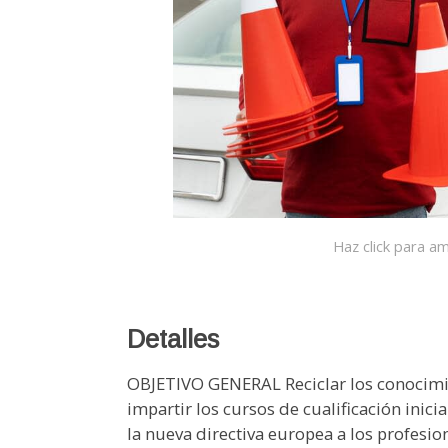
Haz click para am
Detalles
OBJETIVO GENERAL Reciclar los conocimientos de los actuales profesores para impartir los cursos de cualificación inicial y de formación continua exigidos por la nueva directiva europea a los profesionales del transporte por carretera. MODULOS FORMATIVOS 1. CARACTERÍSTICAS TÉCNICAS DE LOS VEHÍCULOS DE TRANSPORTES POR CARRETERA. 1.1. Características técnicas y funcionamiento de los elementos que componen el sistema motor. 1.1.1. El motor. 1.1.2. Sistema de distribución. 1.1.3. Sistema de alimentación. 1.1.4. Circuito de escape. 1.1.5. Sistema de lubricación. 1.1.6. Circuito de refrigeración. 1.2. Características técnicas y funcionamiento del sistema mecánico de transmisión de movimiento. 1.2.1. Transmisión del movimiento del motor a las ruedas. 1.2.2. El embrague. 1.2.3. La caja de cambios. 1.2.4. Caja de cambios automática. 1.2.5. Transmisión del par motor a las ruedas. 1.2.6. Mantenimiento básico del sistema de transmisión. 1.3. Características técnicas y funcionamiento de los componentes del sistema de rodaje. 1.3.1. La suspensión. 1.3.2. La dirección. 1.3.3. Los frenos. 1.3.4. Ruedas y neumáticos. 1.4. Operaciones de mantenimiento mecánico básico. 1.4.1. Manual técnico del vehículo y Libro de mantenimiento del vehículo: Revisión y controles periódicos. 1.4.2. Elementos de anticontaminación. Emisiones producidas y métodos de depuración. 1.4.3. Normas generales de seguridad. Normas específicas en los talleres automóviles. 1.4.4. Protección medioambiental. Normativa sobre recuperación de gases fluorados de efecto invernadero. Residuos. 2. CONDUCCIÓN RACIONAL, SEGURA Y EFICIENTE. 2.1. La conducción racional, basada en normas de seguridad y eficiencia energética. 2.1.1. La conducción, una tarea de toma de decisiones. 2.1.2. Actitudes y capacidades básicas para una conducción segura. 2.2. La conducción preventiva y los sistemas de seguridad preventiva. 2.2.1. Seguridad activa y pasiva. 2.2.1.1. Equipos de seguridad a bordo del autocar; cinturones de seguridad. 2.2.2. Factores que influyen en la conducción: 2.2.2.1. Humano. 2.2.2.2. Vial. 2.2.2.3. Vehí