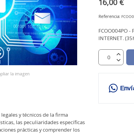
16,00 €
Referencia:
FCOO0
FCOO004PO - 
INTERNET. (35h
pliar la imagen
Enví
egales y técnicos de la firma
ísticas, las peculiaridades específicas
caciones prácticas y comprender los