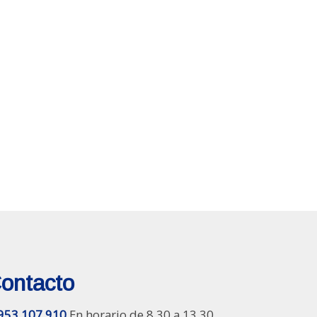
ontacto
953 107 910
En horario de 8.30 a 13.30