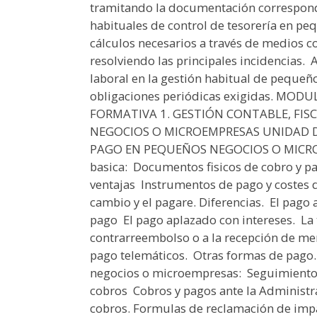
tramitando la documentación correspondi
habituales de control de tesorería en pe
cálculos necesarios a través de medios c
resolviendo las principales incidencias.  
laboral en la gestión habitual de peque
obligaciones periódicas exigidas. MO
FORMATIVA 1. GESTIÓN CONTABLE, FIS
NEGOCIOS O MICROEMPRESAS UNIDAD DI
PAGO EN PEQUEÑOS NEGOCIOS O MICROEM
basica:  Documentos fisicos de cobro y pa
ventajas  Instrumentos de pago y costes de
cambio y el pagare. Diferencias.  El pag
pago  El pago aplazado con intereses.  La
contrarreembolso o a la recepción de mer
pago telemáticos.  Otras formas de pago
negocios o microempresas:  Seguimiento 
cobros  Cobros y pagos ante la Administ
cobros. Formulas de reclamación de impag