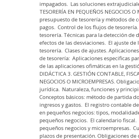
impagados.  Las soluciones extrajudic
TESORERÍA EN PEQUEÑOS NEGOCIOS O M
presupuesto de tesorería y métodos de con
pagos.  Control de los flujos de tesorerí
tesorería. Técnicas para la detección de d
efectos de las desviaciones.  El ajuste d
tesorería.  Clases de ajustes. Aplicacione
de tesorería:  Aplicaciones especificas pa
de las aplicaciones ofimáticas en la ges
DIDÁCTICA 3. GESTIÓN CONTABLE, FIS
NEGOCIOS O MICROEMPRESAS. Obligacione
jurídica.  Naturaleza, funciones y princip
Conceptos básicos: método de partida dobl
ingresos y gastos.  El registro contable d
en pequeños negocios: tipos, modalidades
pequeños negocios.  El calendario fiscal. 
pequeños negocios y microempresas.  
plazos de presentación. Obligaciones de ca