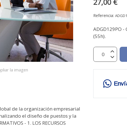
27,00 €
Referencia:
ADGD
ADGD129PO - 
(55h).
pliar la imagen
Enví
obal de la organización empresarial
alizando el diseño de puestos y la
ORMATIVOS - 1. LOS RECURSOS