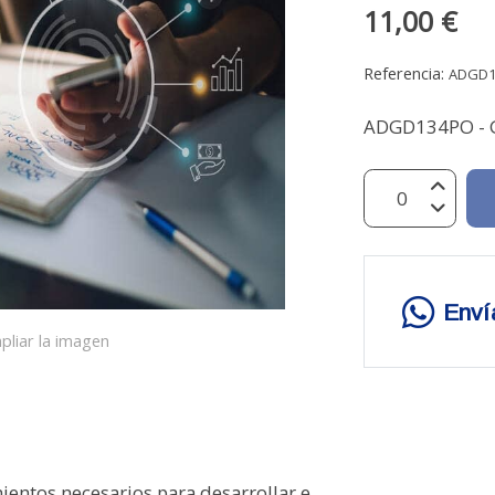
11,00 €
Referencia:
ADGD
ADGD134PO - 
Enví
pliar la imagen
entos necesarios para desarrollar e