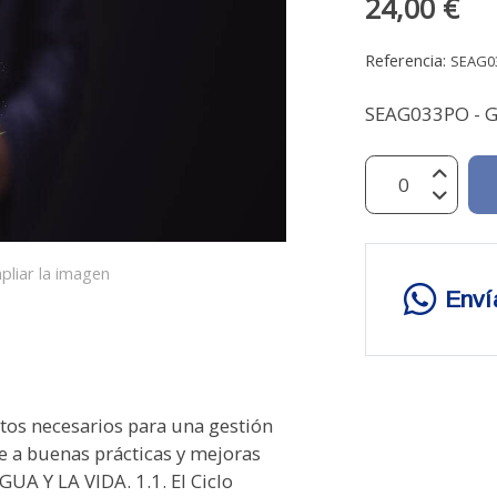
24,00 €
Referencia:
SEAG0
SEAG033PO - G
pliar la imagen
Enví
os necesarios para una gestión
e a buenas prácticas y mejoras
A Y LA VIDA. 1.1. El Ciclo