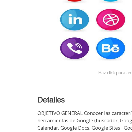
Haz click para am
Detalles
OBJETIVO GENERAL Conocer las características principales de las distintas herramientas de Google (buscador, Google Apps, Gmail, Google Drive, Google Calendar, Google Docs, Google Sites , Google Maps, Google Hangouts). MODULOS FORMATIVOS 1. BUSCADOR DE GOOGLE 1.1. Introducción y objetivos 1.2. Búsquedas en Google 1.2.1. Googlebot y PageRank 1.2.2. Sistemas de búsqueda 1.3. Búsqueda avanzada 1.4. Búsqueda avanzada de imágenes 1.5. Resumen 2. GOOGLE APPS 2.1. Introducción y objetivos 2.2. Ventajas y beneficios para la empresa 2.3. Activar Google Apps 2.3.1. Introducción 2.3.2. Herramientas de G Suite 2.3.3. Creación y activación de una cuenta en G Suite 4. Cómo personalizar Google App 4.1. La Consola de Administración 4.2. Ayuda para la configuración 4.3. Personalización de G Suite 4.4. Resumen 3: GMAIL 3.1. Introducción y objetivos 3.2. Servicios que ofrece Gmail para la empresa 3.2.1. Ventajas de Gmail para empresas 3.2.2. Configurar Gmail en G Suite 3.3. Resumen 4: DRIVE 4.1. Introducción y objetivos 4.2. ¿Qué es Google Drive? 4.3. Interface de Google Drive 4.4. Configuración de Google Drive 4.5. Resumen 5. CALENDAR 5.1. Introducción y objetivos 5.2. ¿Qué es Google Calendar? 5.3. Interfaz de Google Calender 5.4. Trabajo y calendario 5.5. Sincronización 5.5.1. Introducción 5.5.2. Sincronización en distintos dispositivos 5.5.3. Solucionar problemas de sincronización con Google Calendar 5.6. Resumen 6: GOOGLE DOCS 6.1. Introducción y objetivos 6.2. Google Docs para la empresa 6.2.1. Introducción 6.2.2. Características 6.2.3. Trabajar con Google Docs sin conexión 6.2.4. Herramientas de Go