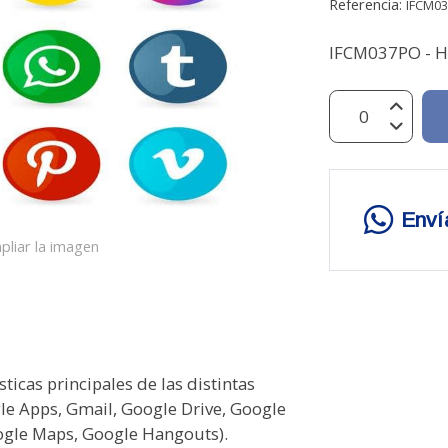
Referencia:
IFCM0
IFCM037PO - H
Enví
pliar la imagen
ogle Docs 6.2.4.1. Ver los cambios de un archivo 6.2.4.2. Buscar y sustituir 6.2.4.3. Usar la revisión ortográfica y la autocorrección 6.2.4.4. Contar las palabras de un documento 6.2.4.5. Traducir un documento 6.2.4.6. Utilizar en un documento el contenido sugerido 6.2.4.7. Escribir con tu voz 6.2.4.8. Usar Google Keep en tu documento 6.2.5. Compartir archivos de Google Docs 6.2.5.1. Introducción 6.2.5.2. Compartir el documento con ciertas personas 6.2.5.3. Compartir con cualquier usuario que reciba un enlace al documento 6.2.5.4. Compartir un documento de forma pública 6.2.5.5. Dejar de compartir un archivo 6.2.6. Comentarios en Google Docs 6.2.6.1. Diferentes maneras de realizar un comentario 6.2.6.2. Editar o eliminar un comentario y enviar un comentario a una persona específica 6.3. Grupos de Google para la empresa 6.3.1. Introducción 6.3.2. Qué puedes hacer con Grupos de Google 6.3.3. Cómo crear un grupo 6.4. Google vídeos para la empresa 6.5. Resumen 7. SITIOS Y BLOGS 7.1. Introducción y objetivos 7.2. Google sites para la empresa 7.2.1. Introducción 7.2.2. Crear un sitio web con Google Sites 7.2.3. Añadir, ordenar, anidar o eliminar páginas 7.2.4. Añadir contenido a una página de Sites 7.2. 4.1. Introducción 7.2. 4.2. Añadir texto 7.2.4.3. Añadir imágenes