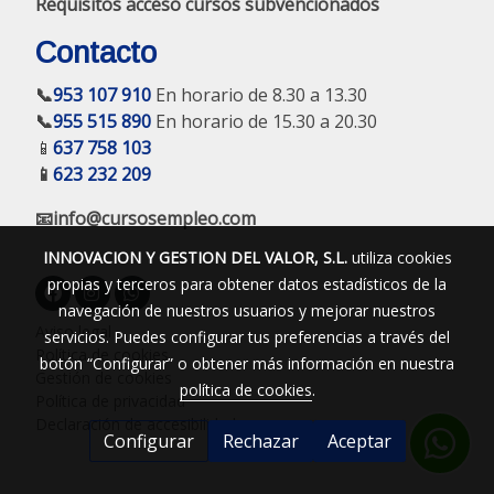
Requisitos acceso cursos subvencionados
Contacto
📞
953 107 910
En horario de 8.30 a 13.30
📞
955 515 890
En horario de 15.30 a 20.30
📱
637 758 103
📱
623 232 209
📧info@cursosempleo.com
INNOVACION Y GESTION DEL VALOR, S.L.
utiliza cookies
propias y terceros para obtener datos estadísticos de la
navegación de nuestros usuarios y mejorar nuestros
Aviso legal
servicios. Puedes configurar tus preferencias a través del
Política de cookies
botón “Configurar” o obtener más información en nuestra
Gestión de cookies
política de cookies
.
Política de privacidad
Declaración de accesibilidad
Configurar
Rechazar
Aceptar