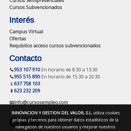
Cursos Semipresenciales
Cursos Subvencionados
Interés
Campus Virtual
Ofertas
Requisitos acceso cursos subvencionados
Contacto
📞
953 107 910
En horario de 8.30 a 13.30
📞
955 515 890
En horario de 15.30 a 20.30
📱
637 758 103
📱
623 232 209
📧info@cursosempleo.com
INNOVACION Y GESTION DEL VALOR, S.L.
utiliza cookies
propias y terceros para obtener datos estadísticos de la
navegación de nuestros usuarios y mejorar nuestros