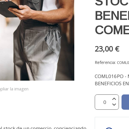
STOC
BENE
COME
23,00 €
Referencia:
COML0
COML016PO - 
BENEFICIOS EN
pliar la imagen
l stock de un comercio, concienciando