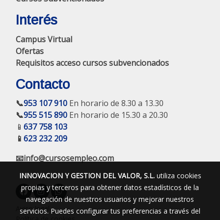
Interés
Campus Virtual
Ofertas
Requisitos acceso cursos subvencionados
Contacto
📞
953 107 910
En horario de 8.30 a 13.30
📞
955 515 890
En horario de 15.30 a 20.30
📱
637 758 103
📱
623 232 209
📧info@cursosempleo.com
INNOVACION Y GESTION DEL VALOR, S.L.
utiliza cookies
propias y terceros para obtener datos estadísticos de la
navegación de nuestros usuarios y mejorar nuestros
Aviso legal
servicios. Puedes configurar tus preferencias a través del
Política de cookies