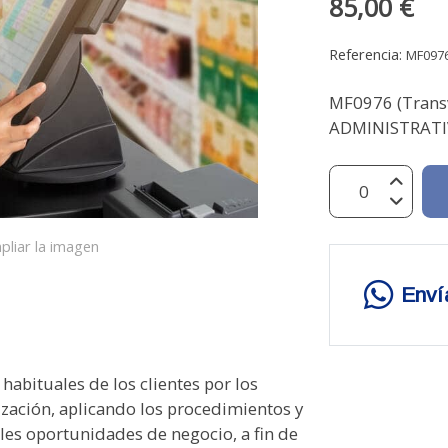
85,00 €
Referencia:
MF0976
MF0976 (Trans
ADMINISTRATIV
pliar la imagen
Enví
OMERCIAL UNIDAD DIDÁCTICA 1. TRAMITACIÓN ADMINISTRATIVA DEL PROCEDIMIENTO DE OPERACIONES DE COMPRA-VENTA CONVENCIONAL. Selección de proveedores: Criterios de selección. Gestión administrativa del seguimiento de clientes: Identificación de documentos básicos:- Confección y cumplimentación de documentación administrativa en operaciones de compraventa. Identificación y cálculo comercial en las operaciones de compra y venta: Cotejo de los datos de los documentos formalizados con: los precedentes, los datos proporcionados por clientes-proveedores. Tramitación y gestión de las incidencias detectadas en el procedimiento administrativo de compra-venta: Aplicación de la normativa vigente en materia de actualización, seguridad y confidencialidad. UNIDAD DIDÁCTICA 2. APLICACIÓN DE LA NORMATIVA MERCANTIL Y FISCAL VIGENTE EN LAS OPERACIONES DE COMPRAVENTA. Legislación mercantil básica: Legislación fiscal básica. Legislación sobre IVA: Conceptos básicos de Legislación mercantil y fiscal de la Unión Europea: Directivas Comunitarias y operaciones intracomunitarias. UNIDAD DIDÁCTICA 3. GESTIÓN DE STOCKS E INVENTARIOS. Conceptos básicos: existencias, materias primas, embalaje, envasado y etiquetado. Almacenamiento: sistemas de almacenaje, ubicación de existencias, análisis de la rotación. Procedimiento administrativo de la gestión de almacén: Sistemas de gestión de existencias convencionales: características y aplicación práctica. Control de calidad en la gestión de almacén. Los distintos sistemas de control de calidad: aspectos básicos. UNIDAD FORMATIVA 3. APLICACIONES INFORMÁTICAS DE LA GESTIÓN COMERCIAL UNIDAD DIDÁCTICA 1. UTILIZACIÓN DE APLICACIONES DE GESTIÓN EN RELACIÓN CON CLIENTES-PROVEEDORES (CRM). Actualización de ficheros de información de: Tramitación administrativa de la información de clientes-proveedores: UNIDAD DIDÁCTICA 2. UTILIZACIÓN DE APLICACIONES DE GESTIÓN DE ALMACÉN. Generar los archivos de información de: Sistemas de gestión informática de almacenes. UNIDAD DIDÁCTICA 3. UTILIZACIÓN DE APLICACIONES INFORMÁTICAS DE GESTIÓN DE LA FACTURACIÓN. Generación de: Realización de enlaces con otras aplicacione