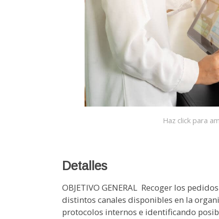
Haz click para am
Detalles
OBJETIVO GENERAL  Recoger los pedidos habituales de los clientes por los distintos canales disponibles en la organización, aplicando los procedimientos y protocolos internos e identificando posibles oportunidades de negocio, a fin de satisfacer sus requerimientos y transmitir la información facilitada.  Registrar en el sistema de información comercial, los datos necesarios para las operaciones de compra y venta, de acuerdo con las instrucciones recibidas, utilizando los criterios internos y los medios informáticos y telemáticos, para facilitar una gestión eficaz.  Formalizar la documentación correspondiente al pedido solicitado por el cliente, o dirigido al proveedor, utilizando las aplicaciones informáticas estándar y/o específicas y verificando su corrección, de acuerdo con el procedimiento interno y la normativa vigente, para la gestión eficaz del proceso administrativo de compra y venta.  Realizar los trámites de detección y comunicación de las incidencias localizadas en el proceso administrativo de compra y venta, aplicando los procedimientos internos para cumplir las exigencias de calidad en la gestión.  Actualizar la información de las entradas y salidas de existencias, utilizando la aplicación informáticas y los procedimientos internos, a fin de permitir una gestión eficaz de stocks. MODULOS FORMATIVOS - MÓDULO 1. OPERACIONES ADMINISTRATIVAS COMERCIALES UNIDAD FORMATIVA 1. ATENCIÓN AL CLIENTE EN EL PROCESO COMERCIAL UNIDAD DIDÁCTICA 1. ATENCIÓN AL CLIENTE EN LAS OPERACIONES DE COMPRAVENTA El departamento comercial: Procedimiento de comunicación comercial: Identificación del perfil psicológico de los distintos clientes: Relación con el cliente a través de distintos canales:  Criterios de calidad en la atención al cliente: satisfacción del cliente. Aplicación de la confidencialidad en la atención al cliente. UNIDAD DIDÁCTICA 2. COMUNICACIÓN DE INFORMACIÓN COMERCIAL EN LOS PROCESOS DE COMPRAVENTA. El proceso de compraventa como comunicación: La venta telefónica: UNIDAD DIDÁCTICA 3. ADAPTACIÓN DE LA COMUNICACIÓN COMERCIAL AL TELEMARKETING. Aspectos básicos del Telemarketing: La operativa general del teleoperador: Técnicas de venta: Cierre de la venta: UNIDAD DIDÁCTICA 4. TRAMITACIÓN EN LOS SERVICIOS DE POSTVENTA. Seguimiento comercial: concepto. Fidelización de la clientela: Identificación de quejas y reclamaciones. Procedimiento de reclamaciones y quejas: Valoración de los parámetros de calidad del servicio y su importancia o consecuencias de su no existencia. Aplicación de la confidencialidad a la atención prestada en los servicios de postventa. UNIDAD FORMATIVA 2. GESTIÓN ADMINISTRATIVA DEL PROCESO C