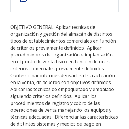
OBJETIVO GENERAL  Aplicar técnicas de organización y gestión del almacén de distintos tipos de establecimientos comerciales en función de criterios previamente definidos.  Aplicar procedimientos de organización e implantación en el punto de venta físico en función de unos criterios comerciales previamente definidos  Confeccionar informes derivados de la actuación en la venta, de acuerdo con objetivos definidos.  Aplicar las técnicas de empaquetado y embalado siguiendo criterios definidos.  Aplicar los procedimientos de registro y cobro de las operaciones de venta manejando los equipos y técnicas adecuadas.  Diferenciar las características de distintos sistemas y medios de pago en distintos tipos de operaciones de ventas. MODULOS FORMATIVOS - MÓDULO 1. OPERACIONES AUXILIARES A LA VENTA UNIDAD FORMATIVA 1. APROVISIONAMIENTO Y ALMACENAJE EN LA VENTA UNIDAD DIDÁCTICA 1. GESTIÓN DE STOCKS E INVENTARIOS Características y conservación de productos:  Condiciones de conservación de productos.  Cualidades básicas.  Productos especiales. Normativa aplicable.  Embalaje y conservación. Clasificación de stocks: Clasificación ABC. Rotación de Productos: Concepto.  Ruptura de Stocks: Repercusiones Comerciales  Stock de Seguridad: Concepto y Cálculo  Stock Óptimo: Concepto y Cálculo  Periodicidad y Métodos a Punto de Pedido Inventario:  Finalidad.  Principios y métodos de valoración de inventario: LIFO y FIFO.  Inventario físico y contable. La pérdida desconocida: concepto y causas. Gestión del aprovisionamiento:  Conceptos básicos. Entradas y salidas.  Fichas de almacén.  Registro de información: etiquetas de productos.  Codificación y trazabilidad. Control de inventarios:  Ratios de control de stock. Innovaciones tecnológicas:  Herramientas informáticas para la gestión del almacén: hardware y software. UNIDAD DIDÁCTICA 2. ALMACENAJE Y DISTRIBUCIÓN INTERNA DE PRODUCTOS El almacén: concepto y finalidad. Proceso organizativo del almacenamiento de productos:  Sistemas de almacenaje.  Bloques apilados.  Sistema convencional.  Sistema compacto.  Sistema dinámico. Criterios de almacenaje:  Tipos.  Ubicación.  Apilamiento  Ventajas e inconvenientes. Distribución interna y plano del almacén. Seguridad y prevención de riesgos en el almacén:  Actuación en caso de accidentes.  Medidas de seguridad e higiene.  Recomendaciones en el almacén comercial: Manual de seguridad. UNIDAD FORMATIVA 2. ANIMACIÓN Y PRESENTACIÓN DEL PRODUCTO EN EL PUNTO DE VENTA UNIDAD DIDÁCTICA 1. ORGANIZACIÓN DEL PUNTO DE VENTA Conceptos básicos de la organización y distribución de espacios comerciales: la implantación de productos. Criterios de implantación del producto:  Zonas: venta, exposición, circulación, almacenaje y caja.  Secciones y las familias de productos: categorías de productos Comportamiento del cliente en el punto de venta:  Entrada.  Circulación y recorrido.  Salida. Espacio comercial:  Pasillos,  Secciones y  Escaparate. Gestión del lineal:  Determinación del surtido: amplio, profundo, estructurado.  Promociones y productos gancho, productos líderes, productos de marca, productos estacionales y permanentes.  Facing: concepto.  Rotación de productos en el lineal: concepto y cálculo.  Reposición: concepto y repercusiones del desabastecimiento del lineal. Distribución de familias de artículos en el lineal. Orden y limpieza en el punto de venta. Normas de seguridad e higiene en el punto de venta. UNIDAD DIDÁCTICA 2. ANIMACIÓN