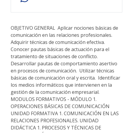
OBJETIVO GENERAL  Aplicar nociones básicas de comunicación en las relaciones profesionales.  Adquirir técnicas de comunicación efectiva.  Conocer pautas básicas de actuación para el tratamiento de situaciones de conflicto.  Desarrollar pautas de comportamiento asertivo en procesos de comunicación.  Utilizar técnicas básicas de comunicación oral y escrita.  Identificar los medios informáticos que intervienen en la gestión de la comunicación empresarial. MODULOS FORMATIVOS - MÓDULO 1. OPERACIONES BÁSICAS DE COMUNICACIÓN UNIDAD FORMATIVA 1. COMUNICACIÓN EN LAS RELACIONES PROFESIONALES. UNIDAD DIDÁCTICA 1. PROCESOS Y TÉCNICAS DE COMUNICACIÓN EN SITUACIONES PROFESIONALES DE RECEPCIÓN Y TRANSMISIÓN DE INFORMACIÓN La comunicación como proceso. . Funciones. . Elementos. . Diferencia entre información y comunicación. . Fases de la comunicación. . Lenguajes utilizados para comunicaciones. . Clases de comunicación: auditivas, visuales y táctiles. . Selección y organizacion del contenido de mensajes. Técnicas de comunicación efectiva. . Factores que influyen en los comportamientos y señales de escucha. . Barreras y dificultades. . Soluciones. . Comunicaciones eficaces: feed-back, escucha empatica y activa. La comunicación y la empresa. . Principios de la comunicación. . Formas de comunicación en la empresa: interna y externa. . Comunicaciones internas: verticales, transversales y formales e informales. . Comunicaciones externas: entrada y salida. . Medios empleados en las comunicaciones empresariales. . Comunicaciones urgentes. Los flujos de comunicación: . Diagramas de flujo. . Información gráfica. Pautas de comunicación e imagen corporativa. UNIDAD DIDÁCTICA 2. PAUTAS DE COMPORTAMIENTO ASERTIVO EN SITUACIONES DE TRABAJO Estilos de respuesta en la interacción verbal: . Asertivo . Agresivo. . No asertivo. El comportamiento verbal. El comportamiento no verbal. Principales técnicas de asertividad: disco rayado, banco de niebla, aserción negativa, interrogación negativa, autorrevelación, libre información, compromiso viable. UNIDAD DIDÁCTICA 3. LOS CONFLICTOS CON PERSONAS INTERNAS O EXTERNAS DE LA EMPRESA El conflicto en las relaciones de trabajo. . Caracteristicas de los conflictos. . Tipos de conflictos: grupal, individual, normativo económico, pacifico, violento, positivo, negativo. Tratamiento de los conflictos. . Identificación del conflicto. . Causas y consecuencias de los conflictos. . Conflictos relacionados con la tarea. . Conflictos relacionados con las relaciones interpersonales. . Comportamientos y señales básicas. . Pautas de actuación personal como forma de solución: el dialogo. . El conflicto como oportunidad de cambio. UNIDAD FORMATIVA 2. COMUNICACIÓN ORAL Y ESCRITA EN LA EMPRESA. UNIDAD DIDÁCTICA 1. LA COMUNICACIÓN ORAL El lenguaje oral. . Concepto y características. . Caracteristicas de los mensajes orales. . Elementos de la comunicación oral. . Funciones de la comunicación oral. . Clases de comunicación oral: inmediatas, individuales o colectivas. . Planificación de la comunicación oral. . Formas de comunicación oral: entrevista, reunión, debate. La comunicación no verbal. . Los mensajes en la comunicación no verbal: voluntarios e involuntarios. . Recursos no verbales en la comunicación oral: entonación, gestuales y espaciales. . Aspectos importantes en la comunicación no verbal: mirada, postura, gestos. La comunicación verbal y no verbal en la comunicación presencial. . Pautas de comportamiento e imagen corporativa. . Normas para conversar. . Reglas para escuchar. . Criterios de calidad: empatia, amabilidad. . Tratamiento de las objeciones. . Las quejas y reclamaciones. La comunicaci