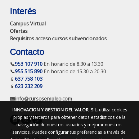
Interés
Campus Virtual
Ofertas
Requisitos acceso cursos subvencionados
Contacto
📞
953 107 910
En horario de 8.30 a 13.30
📞
955 515 890
En horario de 15.30 a 20.30
📱
637 758 103
📱
623 232 209
📧info@cursosempleo.com
INNOVACION Y GESTION DEL VALOR, S.L.
utiliza cookies
propias y terceros para obtener datos estadísticos de la
navegación de nuestros usuarios y mejorar nuestros
Aviso legal
servicios. Puedes configurar tus preferencias a través del
Política de cookies