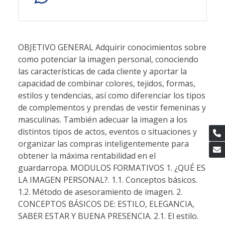
OBJETIVO GENERAL Adquirir conocimientos sobre como potenciar la imagen personal, conociendo las características de cada cliente y aportar la capacidad de combinar colores, tejidos, formas, estilos y tendencias, así como diferenciar los tipos de complementos y prendas de vestir femeninas y masculinas. También adecuar la imagen a los distintos tipos de actos, eventos o situaciones y organizar las compras inteligentemente para obtener la máxima rentabilidad en el guardarropa. MODULOS FORMATIVOS 1. ¿QUÉ ES LA IMAGEN PERSONAL?. 1.1. Conceptos básicos. 1.2. Método de asesoramiento de imagen. 2. CONCEPTOS BÁSICOS DE: ESTILO, ELEGANCIA, SABER ESTAR Y BUENA PRESENCIA. 2.1. El estilo. 2.2. La buena presencia. 2.3. Saber estar. 2.4. La elegancia. 3. ICONOLOGÍA DE LA IMAGEN. 3.1. Concepto. 3.2. Líneas. 3.3. Formas. 3.4. Los volúmenes. 3.5. Armonía y contraste. 4. COLOR. 4.1. Introducción. 4.2. Propiedades del color. 4.3. Clasificación del color. 4.4. Simbología y significado del color. 4.5. Armonía de color. 4.6. Combinación del color en el vestir. 4.7. Teoría de las estaciones. 5. TEJIDOS. 5.1. Fibras textiles. 5.2. Tipos de tejidos. 6. VISAGISMO. PROPORCIÓN DEL ROSTRO. 6.1. Visagismo. 6.2. Rostros femeninos. 6.3. Rostros masculinos. 7. LAS PROPORCIONES DE LA SILUETA. 7.1. Silueta femenina. 7.2. Tipos de silueta femenina. 7.3. Silueta masculina. 7.4. Tipos de silueta masculina. 8. INESTETISMOS CORPORALES. CÓMO SACAR PARTIDO A LA FIGURA. 8.1. Introducción. 8.2. Desproporciones en la relación talle, cintura y piernas. 8.3. Inestetismos femeninos. 8.4. Inestetismos masculinos. 9. VALORACIÓN DE LAS PRENDAS DE VESTIR FEMENINAS. 9.1. Conceptos básicos. 9.2. Tipos de prendas de vestir femeninas. 10. LOS COMPLEMENTOS FEMENINOS. 10.1. Complementos femeninos. 10.2. Zapatos. 10.3. Bolsos. 10.4. Cinturón. 10.5. Pendientes. 10.6. Collares. 10.7. Anillos. 10.8. Reloj. 10.9. Broche. 10.10. Pañuelos, pashminas, fulares, bufandas. 10.11. Sombreros. 10.12. Recomendaciones generales. 11. VALORACIÓN DE LAS PRENDAS DE VESTIR MASCULINAS: EL TRAJE. 11.1. Estilos de trajes. 11.2. Tipos de cuellos. 11.3. Recomendaciones en el uso del traje. 11.4. Tipos de nudos de corbata. 11.5. El color en la vestimenta masculina. 12. COMPLEMENTOS MASCULINOS. 12.1. Introducción. 12.2. Gafas. 12.3. Sombrero. 12.4. Corbata. 12.5. El calzado. 12.6. El cinturón. 12.7. Pañuelos y bufandas. 12.8. Reloj. 12.9. Los gemelos. 13. ETIQUETA MASCULINA. 13.1. Etiqueta masculina. 13.2. Frac. 13.3. Chaqué. 13.4. Esmoquin. 13.5. Traje clásico oscuro. 13.6. Recomendaciones. 14. ETIQUETA FEMENINA. 14.1. La etiqueta femenina. 14.2. Vestido largo o de noche. 14.3. Vestido corto. 14.4. Vestido cóctel. 14.5