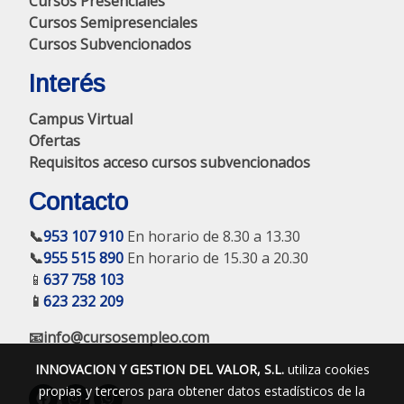
Cursos Presenciales
Cursos Semipresenciales
Cursos Subvencionados
Interés
Campus Virtual
Ofertas
Requisitos acceso cursos subvencionados
Contacto
📞
953 107 910
En horario de 8.30 a 13.30
📞
955 515 890
En horario de 15.30 a 20.30
📱
637 758 103
📱
623 232 209
📧info@cursosempleo.com
INNOVACION Y GESTION DEL VALOR, S.L.
utiliza cookies
propias y terceros para obtener datos estadísticos de la