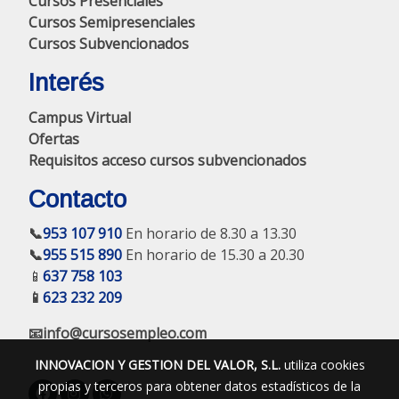
Cursos Presenciales
Cursos Semipresenciales
Cursos Subvencionados
Interés
Campus Virtual
Ofertas
Requisitos acceso cursos subvencionados
Contacto
📞
953 107 910
En horario de 8.30 a 13.30
📞
955 515 890
En horario de 15.30 a 20.30
📱
637 758 103
📱
623 232 209
📧info@cursosempleo.com
INNOVACION Y GESTION DEL VALOR, S.L.
utiliza cookies
propias y terceros para obtener datos estadísticos de la