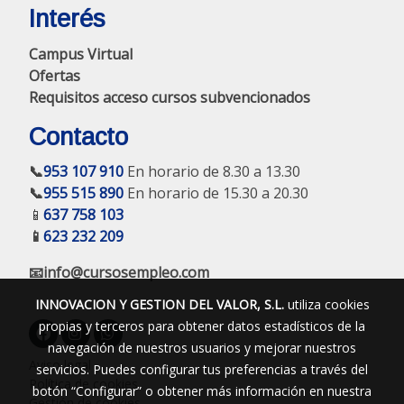
Interés
Campus Virtual
Ofertas
Requisitos acceso cursos subvencionados
Contacto
📞
953 107 910
En horario de 8.30 a 13.30
📞
955 515 890
En horario de 15.30 a 20.30
📱
637 758 103
📱
623 232 209
📧info@cursosempleo.com
INNOVACION Y GESTION DEL VALOR, S.L.
utiliza cookies
propias y terceros para obtener datos estadísticos de la
navegación de nuestros usuarios y mejorar nuestros
Aviso legal
servicios. Puedes configurar tus preferencias a través del
Política de cookies
botón “Configurar” o obtener más información en nuestra
Gestión de cookies