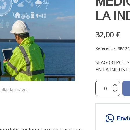
MEDI
LA I
32,00 €
Referencia:
SEAG0
SEAG031PO - 
EN LA INDUSTRI
pliar la imagen
Enví
que debe contemplarse en la gestión