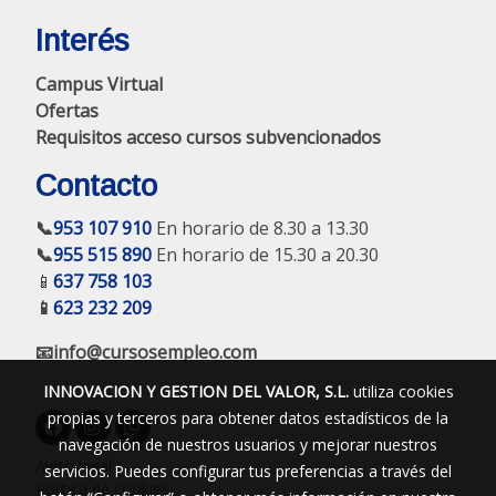
Interés
Campus Virtual
Ofertas
Requisitos acceso cursos subvencionados
Contacto
📞
953 107 910
En horario de 8.30 a 13.30
📞
955 515 890
En horario de 15.30 a 20.30
📱
637 758 103
📱
623 232 209
📧info@cursosempleo.com
INNOVACION Y GESTION DEL VALOR, S.L.
utiliza cookies
propias y terceros para obtener datos estadísticos de la
navegación de nuestros usuarios y mejorar nuestros
Aviso legal
servicios. Puedes configurar tus preferencias a través del
Política de cookies