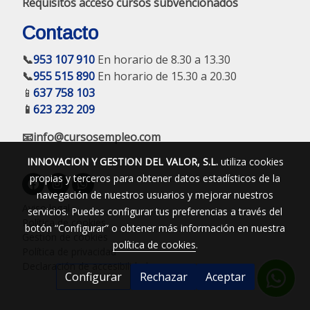
Requisitos acceso cursos subvencionados
Contacto
📞
953 107 910
En horario de 8.30 a 13.30
📞
955 515 890
En horario de 15.30 a 20.30
📱
637 758 103
📱
623 232 209
📧info@cursosempleo.com
INNOVACION Y GESTION DEL VALOR, S.L.
utiliza cookies
propias y terceros para obtener datos estadísticos de la
navegación de nuestros usuarios y mejorar nuestros
Aviso legal
servicios. Puedes configurar tus preferencias a través del
Política de cookies
botón “Configurar” o obtener más información en nuestra
Gestión de cookies
política de cookies
.
Política de privacidad
Declaración de accesibilidad
Configurar
Rechazar
Aceptar