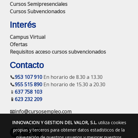
Cursos Semipresenciales
Cursos Subvencionados
Interés
Campus Virtual
Ofertas
Requisitos acceso cursos subvencionados
Contacto
📞
953 107 910
En horario de 8.30 a 13.30
📞
955 515 890
En horario de 15.30 a 20.30
📱
637 758 103
📱
623 232 209
📧info@cursosempleo.com
INNOVACION Y GESTION DEL VALOR, S.L.
utiliza cookies
propias y terceros para obtener datos estadísticos de la
navegación de nuestros usuarios y mejorar nuestros