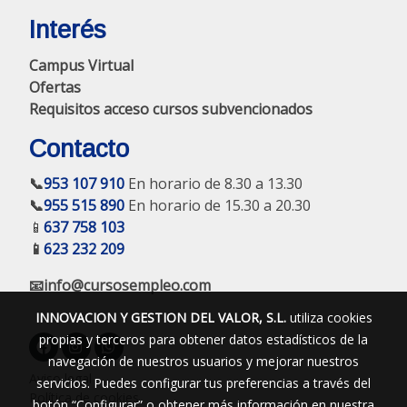
Interés
Campus Virtual
Ofertas
Requisitos acceso cursos subvencionados
Contacto
📞
953 107 910
En horario de 8.30 a 13.30
📞
955 515 890
En horario de 15.30 a 20.30
📱
637 758 103
📱
623 232 209
📧info@cursosempleo.com
INNOVACION Y GESTION DEL VALOR, S.L.
utiliza cookies
propias y terceros para obtener datos estadísticos de la
navegación de nuestros usuarios y mejorar nuestros
Aviso legal
servicios. Puedes configurar tus preferencias a través del
Política de cookies
botón “Configurar” o obtener más información en nuestra