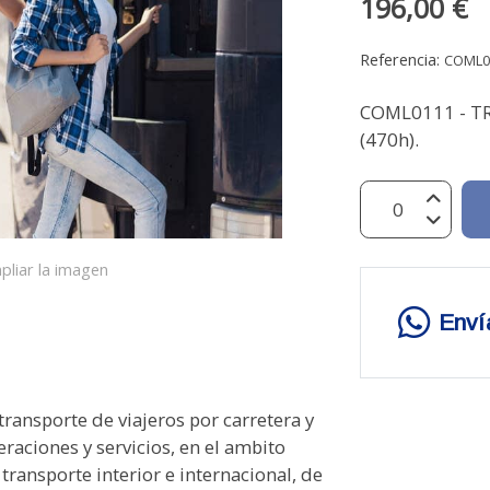
196,00 €
Referencia:
COML0
COML0111 - TR
(470h).
pliar la imagen
Enví
ansporte de viajeros por carretera y
peraciones y servicios, en el ambito
ransporte interior e internacional, de