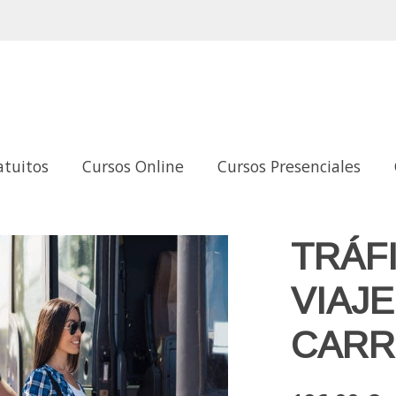
atuitos
Cursos Online
Cursos Presenciales
A
TRÁF
VIAJ
CARR