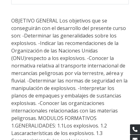
OBJETIVO GENERAL Los objetivos que se conseguirán con el desarrollo del presente curso son: -Determinar las generalidades sobre los explosivos. -Indicar las recomendaciones de la Organización de las Naciones Unidas (ONU)respecto a los explosivos. -Conocer la normativa relativa al transporte internacional de mercancías peligrosas por vía terrestre, aérea y fluvial. -Determinar las normas de seguridad en la manipulación de explosivos. -Interpretar los planos de empaques y embalajes de sustancias explosivas. -Conocer las organizaciones internacionales relacionadas con las materias peligrosas. MODULOS FORMATIVOS 1.GENERALIDADES: 1.1Los explosivos. 1.2 Lascaracterísticas de los explosivos. 1.3 Característicasde las explosiones. 2.RECOMENDACIONES DE LA ONU: 2.1Introducción. 2.2Estructura de las Recomendaciones de la ONU. 2.3 Clasesde materias peligrosas según las Recomendaciones de la ONU. 3.CÓDIGO IMDG-OMI: 3.1Introducción. 3.2 Ámbitode aplicación del Código IMDG. 3.3Estructura del Código IMDG. 3.4Diferentes tipos de mercancías peligrosas. 3.5 La listade mercancías peligrosas (LISTA). 3.6Capacitación para el personal de tierra. 4.ACUERDO EUROPEO SOBRE EL TRANSPORTE INTERNACIONAL DE MERCANCÍAS PELIGROSAS PORCARRETERA ADR: 4.1El transporte de mercancías peligrosas por carretera. 4.2Equipamiento de los vehículos de mercancías peligrosas. 4.3Etiquetado y señalización de los peligros. 5.REGLAMENTO RELATIVO AL TRANSPORTE INTERNACIONAL DE MERCANCÍAS PELIGROSAS PORFERROCARRIL: 5.1Introducción. 5.2 Inclusióndel RID a la normativa Europea y estatal. 5.3Estructura del RID. 5.4Utilización del RID. 5.5Novedades del RID 2019. 6.REGLAMENTO RELATIVO AL TRANSPORTE INTERNACIONAL DE MERCANCÍAS PELIGROSAS PORVÍA AÉREA. 6.1Introducción. 6.2Normativa sobre transporte de mercancías peligrosas por vía aérea. 6.3Normas para el transporte de mercancías peligrosas por vía aérea y responsabilidades. 6.4Mercancías peligrosas permitidas y prohibidas en el transporte aéreo. 6.5Embalaje y etiquetado de las mercancías peligrosas en el transporte aéreo. 7.ACUERDO EUROPEO RELATIVO AL TRANSPORTE DE MERCANCÍAS PELIGROSAS POR VÍA FLUVIAL. 7.1El Acuerdo Europeo relativo al transporte internacional de mercancíaspeligrosas por vías navegables interiores. 8.SEGURIDAD EN LA MANIPULACIÓN. 8.1Carga y descarga de mercancías peligrosas. 8.2Manipulación y estiba de mercancías peligrosas. 8.3 Riesgosespecíficos de las materias explosivas y medidas de seguridad para evitarlos. 9.DINAMITAS. 9.1 Historiade la dinamita. 9.2Clasificación de las dinamitas.