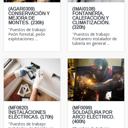
(AGAR0309)
(IMAI0108)
CONSERVACIÓN Y
FONTANERÍA,
MEJORA DE
CALEFACCIÓN Y
MONTES. (230h)
CLIMATIZACIÓN.
(320h)
"Puestos de trabajo:
Peón forestal, peón
"Puestos de trabajo:
explotaciones ...
Fontanero instalador de
tubería en general ...
(MF0820)
(MF0099)
INSTALACIONES
SOLDADURA POR
ELÉCTRICAS. (170h)
ARCO ELÉCTRICO.
(400h)
"Puestos de trabajo: