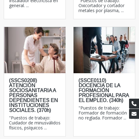
Instalador electricista en
"Puestos de trabajo:
general. ...
Oxicortador y cortador
metales por plasma, ...
(SSCS0208)
(SSCE0110)
ATENCIÓN
DOCENCIA DE LA
SOCIOSANITARIA A
FORMACIÓN
PERSONAS
PROFESIONAL PARA
DEPENDIENTES EN
EL EMPLEO. (340h)
INSTITUCIONES
"Puestos de trabajo:
SOCIALES. (370h)
Formador de formación
"Puestos de trabajo:
no reglada. Formador ...
Cuidador de minusválidos
físicos, psíquicos ...