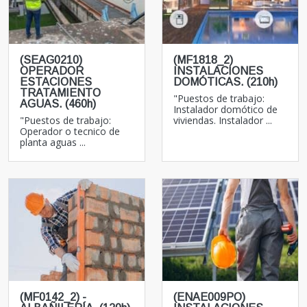
(SEAG0210)
(MF1818_2)
OPERADOR
INSTALACIONES
ESTACIONES
DOMÓTICAS. (210h)
TRATAMIENTO
"Puestos de trabajo:
AGUAS. (460h)
Instalador domótico de
"Puestos de trabajo:
viviendas. Instalador ...
Operador o tecnico de
planta aguas ...
(MF0142_2) -
(ENAE009PO)