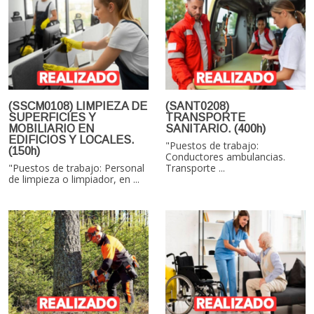
(SSCM0108) LIMPIEZA DE
(SANT0208)
SUPERFICIES Y
TRANSPORTE
MOBILIARIO EN
SANITARIO. (400h)
EDIFICIOS Y LOCALES.
"Puestos de trabajo:
(150h)
Conductores ambulancias.
"Puestos de trabajo: Personal
Transporte ...
de limpieza o limpiador, en ...