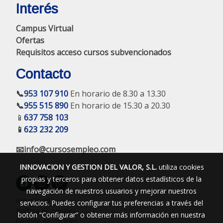
Interés
Campus Virtual
Ofertas
Requisitos acceso cursos subvencionados
Contacto
📞
953 107 910
En horario de 8.30 a 13.30
📞
955 515 890
En horario de 15.30 a 20.30
📱
637 758 103
📱
623 232 209
📧info@cursosempleo.com
INNOVACION Y GESTION DEL VALOR, S.L.
utiliza cookies
propias y terceros para obtener datos estadísticos de la
navegación de nuestros usuarios y mejorar nuestros
Aviso legal
servicios. Puedes configurar tus preferencias a través del
Política de cookies
botón “Configurar” o obtener más información en nuestra
Gestión de cookies