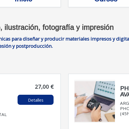
 ilustración, fotografía y impresión
nicas para diseñar y producir materiales impresos y digit
resión y postproducción.
27,00 €
PH
AV
Detalles
ARG
PHO
(45h
TAL