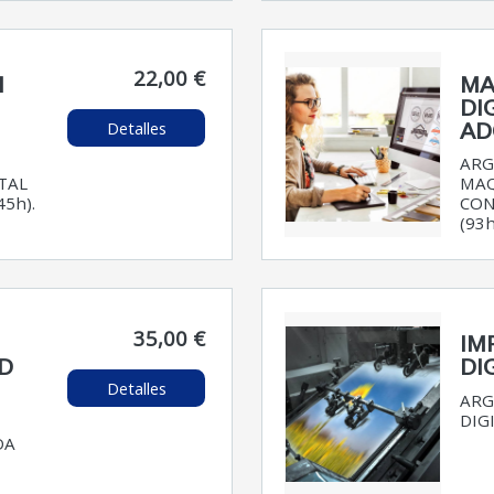
22,00 €
N
MA
DI
Detalles
AD
ARG
TAL
MAQ
5h).
CON
(93h
35,00 €
IM
D
DI
Detalles
ARG
DIGI
DA