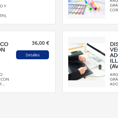
ARG
GRÁ
O Y
COR
5h).
36,00 €
ICO
DI
ON
VE
Detalles
AD
IL
(A
ÑO
ARG
 CON
GRÁ
...
ADO