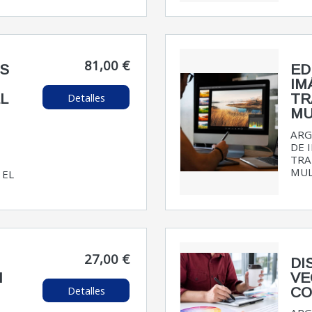
81,00 €
S
ED
IM
Detalles
L
TR
MU
ARG
DE 
TRA
MUL
 EL
27,00 €
DI
N
VE
Detalles
CO