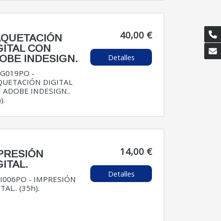
40,00 €
QUETACIÓN
GITAL CON
Detalles
OBE INDESIGN.
G019PO -
UETACIÓN DIGITAL
 ADOBE INDESIGN..
).
14,00 €
PRESIÓN
GITAL.
Detalles
I006PO - IMPRESIÓN
TAL.. (35h).