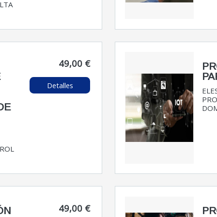
ALTA
49,00 €
PR
E
PA
Detalles
ELE
PRO
DE
DOM
:
TROL
49,00 €
ÓN
PR