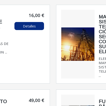
16,00 €
MA
E
SI
Detalles
E
TE
CI
SE
CO
AS DE
SU
EL
 ...
ELE
MA
SIS
TEL
...
49,00 €
NTO
FU