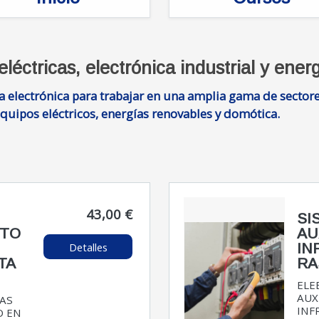
léctricas, electrónica industrial y ener
la electrónica para trabajar en una amplia gama de sectore
quipos eléctricos, energías renovables y domótica.
43,00 €
SI
NTO
AU
Detalles
IN
TA
RA
ELE
AUX
CAS
INF
O EN