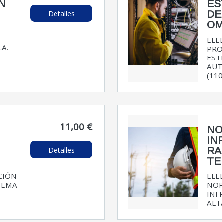
N
ES
Detalles
DE
O
ELE
LA.
PR
EST
AUT
(110
11,00 €
NO
IN
Detalles
RA
TE
CIÓN
ELE
TEMA
NOR
INF
ALT