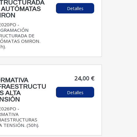
TRUCTURADA
Detalles
 AUTÓMATAS
MRON
E020PO -
OGRAMACIÓN
RUCTURADA DE
ÓMATAS OMRON.
h).
24,00 €
RMATIVA
FRAESTRUCTU
Detalles
S ALTA
NSIÓN
E026PO -
MATIVA
RAESTRUCTURAS
A TENSIÓN. (50h).