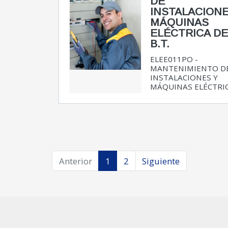
DE
INSTALACIONE
MÁQUINAS
ELÉCTRICA D
B.T.
ELEE011PO -
MANTENIMIENTO D
INSTALACIONES Y
MÁQUINAS ELÉCTRICA
Anterior
1
2
Siguiente