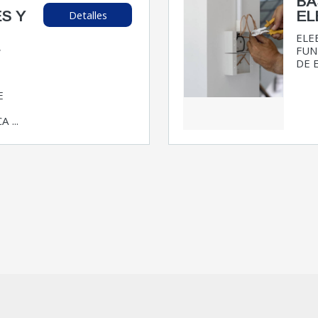
BÁ
Detalles
S Y
EL
ELE
E
FUN
DE 
E
 ...