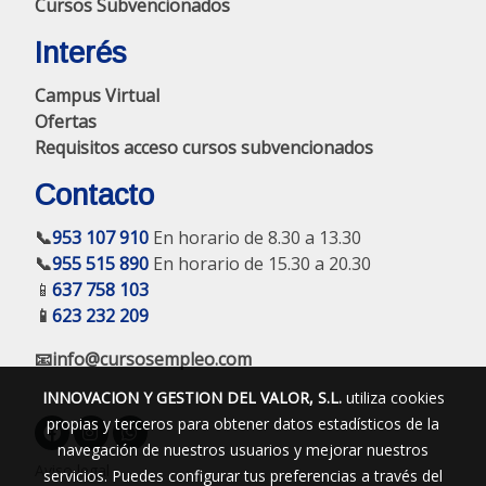
Cursos Subvencionados
Interés
Campus Virtual
Ofertas
Requisitos acceso cursos subvencionados
Contacto
📞
953 107 910
En horario de 8.30 a 13.30
📞
955 515 890
En horario de 15.30 a 20.30
📱
637 758 103
📱
623 232 209
📧info@cursosempleo.com
INNOVACION Y GESTION DEL VALOR, S.L.
utiliza cookies
propias y terceros para obtener datos estadísticos de la
navegación de nuestros usuarios y mejorar nuestros
Aviso legal
servicios. Puedes configurar tus preferencias a través del