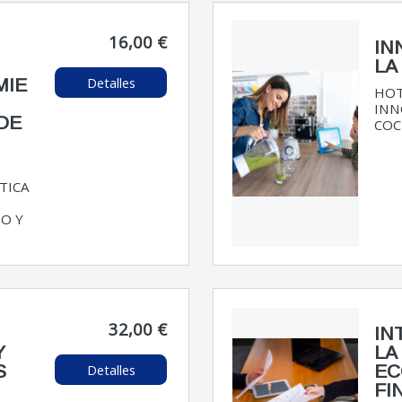
16,00 €
IN
LA
Detalles
MIE
HOT
INN
DE
COCI
TICA
O Y
32,00 €
IN
Y
LA
Detalles
S
EC
FI