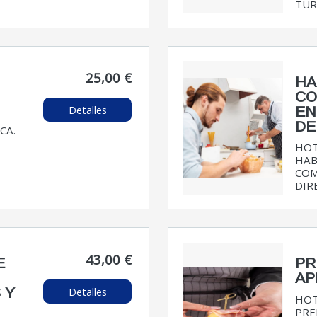
TURÍ
25,00 €
HA
CO
Detalles
EN
DE
CA.
HOT
HAB
COM
DIRE
43,00 €
E
PR
AP
Detalles
 Y
HOT
PRE