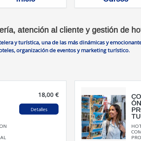
ría, atención al cliente y gestión de ho
stelera y turística, una de las más dinámicas y emocionan
hoteles, organización de eventos y marketing turístico.
18,00 €
CO
ÓN
Detalles
N
PR
TU
ION
HOT
COM
BAL
PR