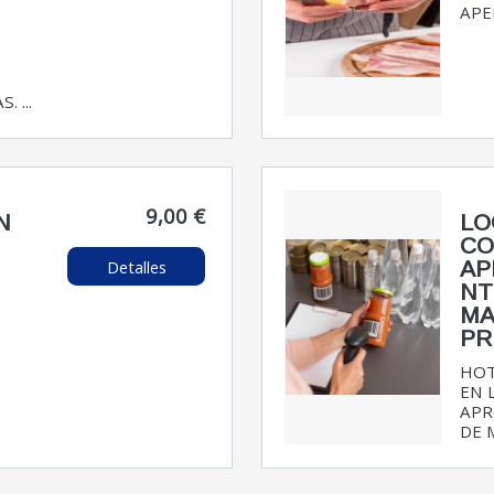
APER
 ...
9,00 €
N
LO
CO
Detalles
AP
NT
MA
PR
HOT
EN 
APR
DE M